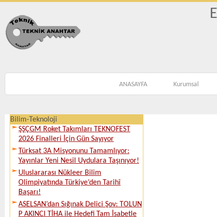
E
ANASAYFA
Kurumsal
Bilim-Teknoloji
ŞŞÇGM Roket Takımları TEKNOFEST
2026 Finalleri İçin Gün Sayıyor
Türksat 3A Misyonunu Tamamlıyor:
Yayınlar Yeni Nesil Uydulara Taşınıyor!
Uluslararası Nükleer Bilim
Olimpiyatında Türkiye’den Tarihî
Başarı!
ASELSAN’dan Sığınak Delici Şov: TOLUN
P AKINCI TİHA ile Hedefi Tam İsabetle