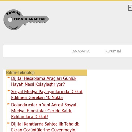
E
ANASAYFA
Kurumsal
Bilim-Teknoloji
Dijital Hesaplama Araçları Günlük
Hayatı Nasıl Kolaylaştırıyor?
Sosyal Medya Paylaşımlarında Dikkat
Edilmesi Gereken 10 Nokta
Dolandırıcıların Yeni Adresi Sosyal
Medya: E-postalar Geride Kaldı,
Reklamlara Dikkat!
Dijital Kanıtlarda Sahtecilik Tehdidi:
Ekran Görüntülerine Güvenmeyin!